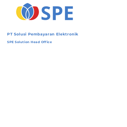
PT Solusi Pembayaran Elektronik
SPE Solution Head Office
Ruko Great Wall Blok A No. 17-20
Jl. Green Lake City Boulevard
Kota Tangerang - Banten 15147
SPE Solution Integrity Office
Ruko CBD Korean Town, RCBB, No. 22-23
Jl. Green Lake City Boulevard
Kota Tangerang - Banten 15147
Company
SPEcial
Profile
Blog
Vision & Mission
Knowledge
Values
SPE Event
Certificates
Press & Media