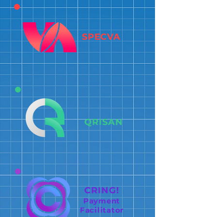
SPECVA
QRISAN
CRING!
Payment
Facilitator