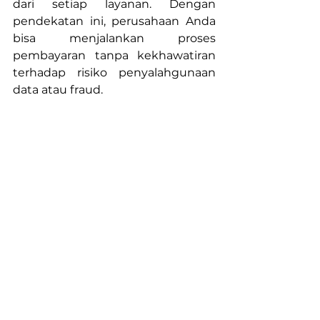
dari setiap layanan. Dengan 
pendekatan ini, perusahaan Anda 
bisa menjalankan proses 
pembayaran tanpa kekhawatiran 
terhadap risiko penyalahgunaan 
data atau fraud.
Baca Juga :
Solusi Tren Fintech 
untuk Masa Depan Layanan 
Keuangan
Masa Depan Pembayaran 
B2B: Kolaborasi Fintech dan 
Industri bersama SPE Solution
Ke depan, sistem pembayaran 
antar bisnis akan terus berevolusi 
mengikuti perkembangan 
teknologi dan kebutuhan pasar. 
Kolaborasi erat antara pelaku 