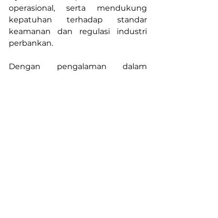
operasional, serta mendukung 
kepatuhan terhadap standar 
keamanan dan regulasi industri 
perbankan.
Dengan pengalaman dalam 
pengembangan teknologi 
perbankan, SPE Solution menjadi 
mitra strategis bagi bank yang 
ingin mempercepat transformasi 
digital, meningkatkan efektivitas 
kolaborasi lintas divisi, dan 
menciptakan operasional yang 
lebih modern, terhubung, dan 
berorientasi pada pertumbuhan 
bisnis.
Percepat Transformasi 