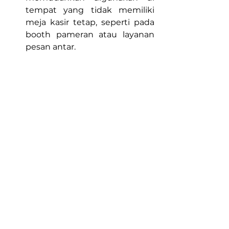
tempat yang tidak memiliki 
meja kasir tetap, seperti pada 
booth pameran atau layanan 
pesan antar.
Baca Juga :
Metode Pembayaran 
QRIS yang memudahkan Transaksi
QRIS Dinamis pada Mesin EDC
Seiring perkembangan teknologi, 
kini banyak mesin EDC Android 
yang dilengkapi dengan fitur QRIS 
(Quick Response Code Indonesian 
Standard). Upaya ini dilakukan 
untuk memperluas metode 
pembayaran dari berbagai 
Penyelenggara Jasa Sistem 
Pembayaran (PJSP) bagi para 