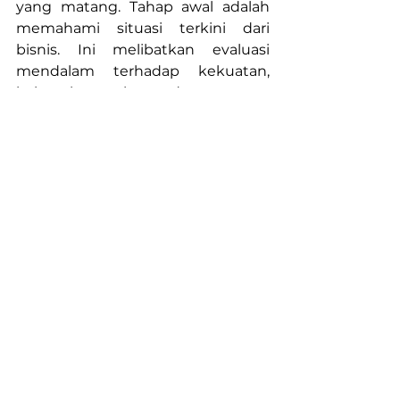
yang matang. Tahap awal adalah 
memahami situasi terkini dari 
bisnis. Ini melibatkan evaluasi 
mendalam terhadap kekuatan, 
kelemahan, peluang, dan ancaman 
yang dihadapi perusahaan. Selain 
itu, perusahaan juga perlu 
menganalisis data yang ada untuk 
mendapatkan pemahaman yang 
lebih baik tentang pelanggan, 
pasar, dan kinerja bisnis.
Setelah memahami situasi, 
langkah selanjutnya adalah 
menetapkan visi dan tujuan yang 
jelas. Visi ini akan menjadi arah bagi 
transformasi digital perusahaan. 
Tujuan yang ditetapkan harus 
spesifik, terukur, dapat dicapai, 