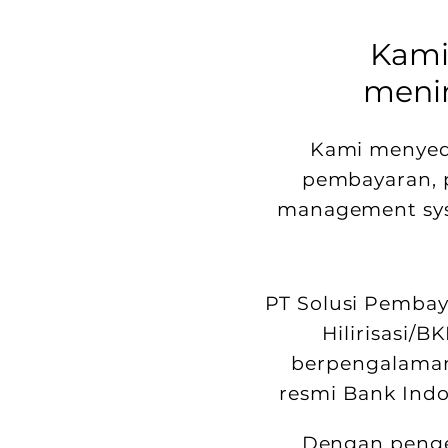
Kami
menin
Kami menyedi
pembayaran, p
management syst
PT Solusi Pembaya
Hilirisasi/
berpengalaman 
resmi Bank Indo
Dengan penge