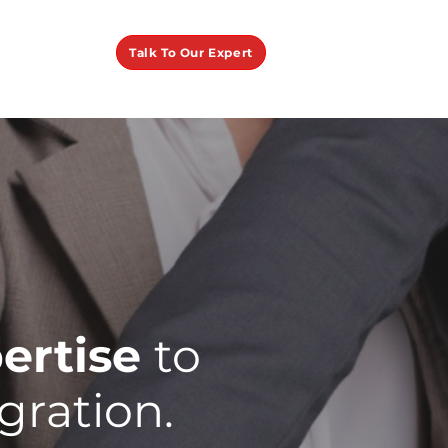
Talk To Our Expert
ertise
to
gration.