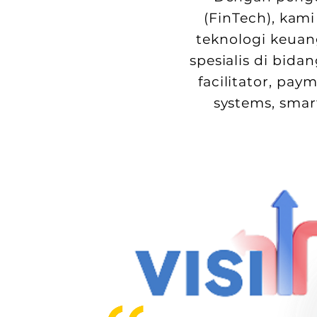
(FinTech), ka
teknologi keuan
spesialis di bi
facilitator, pa
systems, sma