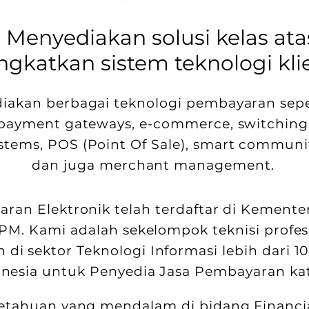
 Menyediakan solusi kelas ata
gkatkan sistem teknologi kli
akan berbagai teknologi pembayaran sepert
ayment gateways, e-commerce, ​switching,
ems, POS (Point Of Sale), smart community
dan juga merchant management.​
ran Elektronik telah terdaftar di Kementer
BKPM. Kami adalah sekelompok teknisi profe
di sektor Teknologi Informasi lebih dari 10
nesia untuk Penyedia Jasa Pembayaran katego
tahuan yang mendalam di bidang Financi