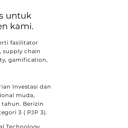
s untuk
en kami.
i fasilitator
 supply chain
, ​gamification,
ian Investasi dan
sional muda,
 tahun. Berizin
ri 3 ( PJP 3).​​
al Technology