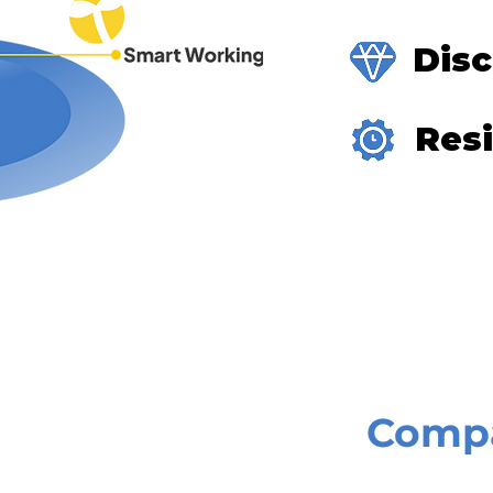
Disc
Resi
Compa