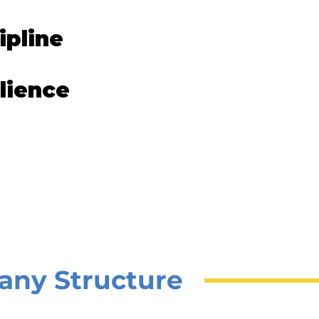
ipline
lience
ny Structure