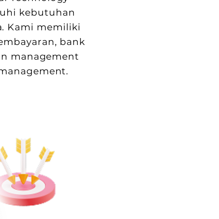
nuhi kebutuhan
. Kami memiliki
pembayaran, bank
hain management
t management.