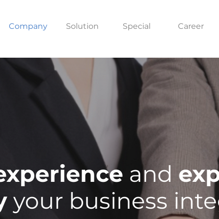
Company
Solution
Special
Career
experience
and
exp
y
your business inte