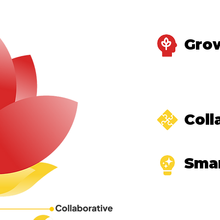
Gro
Coll
Sma