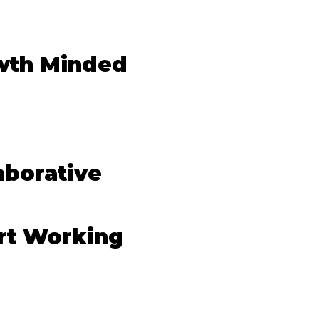
wth Minded
aborative
rt Working