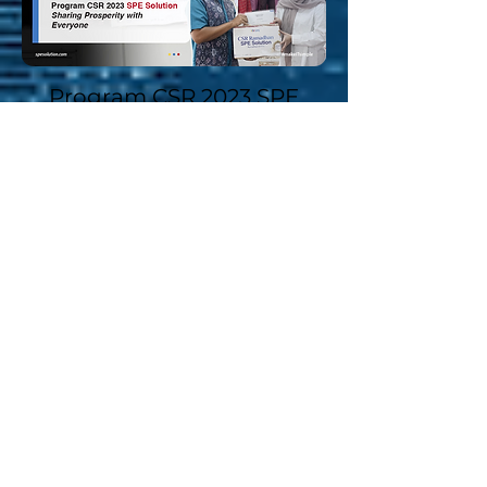
Program CSR 2023 SPE
Solution
Selasa, 13 Jun 2023 | 10:15 WIB
Read More
All Press Release
Talk To Our Expert