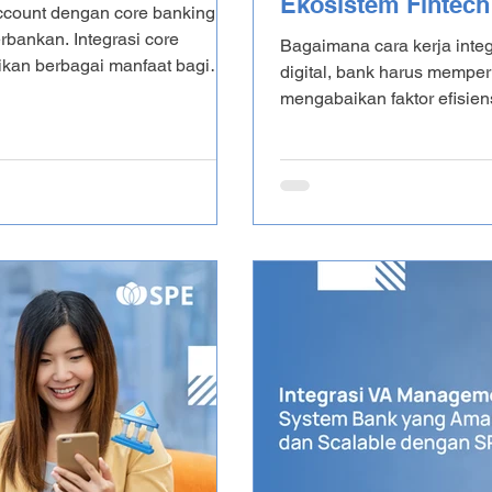
Ekosistem Fintech
account dengan core banking?
rbankan. Integrasi core
Bagaimana cara kerja integ
ikan berbagai manfaat bagi
digital, bank harus memper
 secara keseluruhan. Dapat
mengabaikan faktor efisien
n ekosistem pembayaran yang
fintech melalui teknologi API (Application Programming Interface) dan
l ini akan membahas integrasi
Open Banking memungkink
gga mengoptimalkan melalui
integrasinya diperlukan middleware perbankan. Artikel ini akan
mengupas lebih jauh tenta
corebanking fintech