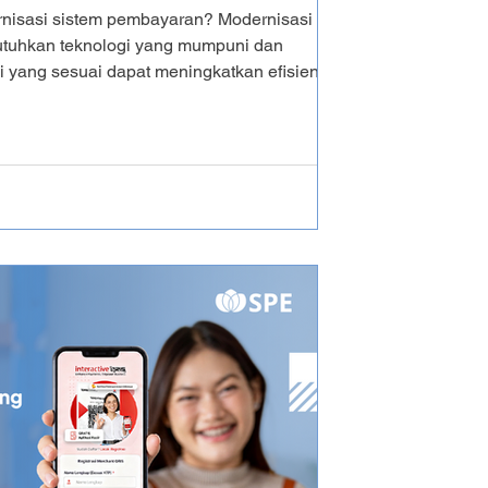
nisasi sistem pembayaran? Modernisasi
tuhkan teknologi yang mumpuni dan
i yang sesuai dapat meningkatkan efisiensi
operasional, serta memastikan investasi
n hasil yang optimal Dalam artikel
i transformasi modern pada sistem
g muncul, serta berbagai solusi yang dapat
ng lebi