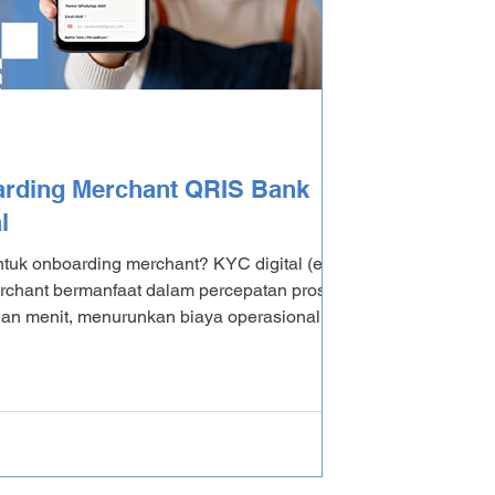
arding Merchant QRIS Bank
l
ntuk onboarding merchant? KYC digital (e-
rchant bermanfaat dalam percepatan proses
ungan menit, menurunkan biaya operasional,
 melalui teknologi biometrik (AI) guna
encucian uang. Proses otomatis berfungsi
n dokumen fisik, serta meningkatkan
l ini akan banyak membahas otomatisasi