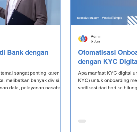
Admin
6 Jun
 di Bank dengan
Otomatisasi Onbo
dengan KYC Digita
ternal sangat penting karena
Apa manfaat KYC digital u
s, melibatkan banyak divisi,
KYC) untuk onboarding me
nan data, pelayanan nasabah,
verifikasi dari hari ke hit
n mengupas tuntas komunikasi
dan meningkatkan keamanan
isi dan sejumlah tantangan
mencegah penipuan serta p
 yang efektif di bank? Dalam
mengurangi human error da
erlukan meskipun dalam lingkup
kepuasan merchant. Artike
onboarding merchant QRI