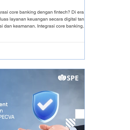
rasi core banking dengan fintech? Di era
luas layanan keuangan secara digital tanpa
si dan keamanan. Integrasi core banking
an hal tersebut. Untuk mempermudah
ng middleware perbankan hingga integrasi