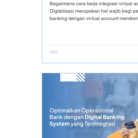
Bagaimana cara kerja integrasi virtual 
Digitalisasi merupakan hal wajib bagi pe
banking dengan virtual account member
perbankan, nasabah maupun bagi bisnis
dipastikan, integritas akan menciptaka
otomatis, aman sekaligus efisien. Artike
core banking untuk virtual account hin
middleware bank. Si