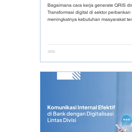
Bagaimana cara kerja generate QRIS di
Transformasi digital di sektor perbankan
meningkatnya kebutuhan masyarakat te
yang cepat, aman, dan praktis. Salah sa
banyak digunakan adalah QRIS dinamis
yang menggunakan nominal pembayaran t
manual oleh pelanggan, QRIS dinamis
secara otomatis sesuai nominal transak