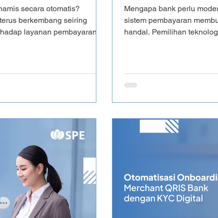
namis secara otomatis?
Mengapa bank perlu moder
 terus berkembang seiring
sistem pembayaran membu
rhadap layanan pembayaran
handal. Pemilihan teknolog
tu inovasi yang semakin
bisnis, menjaga keamanan 
. Berbeda dengan QRIS statis
yang telah dikeluarkan memberika
etap atau diinput secara
ini, akan dibahas mengena
 memungkinkan kode QR dibuat
pembayaran, tantangan yan
membantu bisnis berkemba