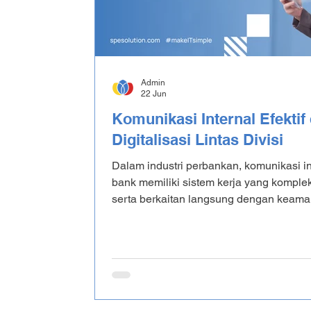
Admin
22 Jun
Komunikasi Internal Efektif
Digitalisasi Lintas Divisi
Dalam industri perbankan, komunikasi in
bank memiliki sistem kerja yang komplek
serta berkaitan langsung dengan keama
dan kepatuhan regulasi. Artikel ini aka
efektif di bank va digitalisasi lintas div
peluangnya. Apa itu komunikasi internal
era digital, komunikasi yang efektif dip
in