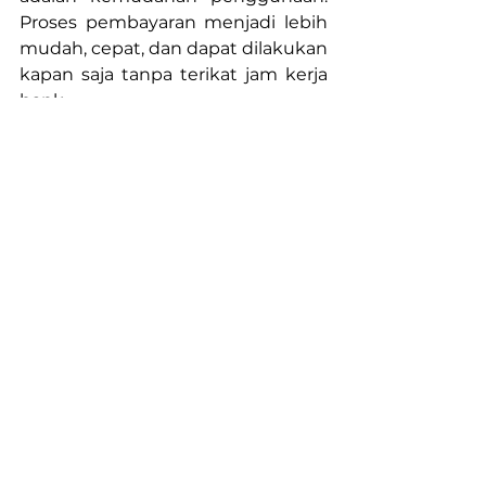
Proses pembayaran menjadi lebih 
mudah, cepat, dan dapat dilakukan 
kapan saja tanpa terikat jam kerja 
bank
Optimalkan integrasi core 
banking untuk virtual account 
dengan solusi middleware dari 
SPE Solution
Di tengah meningkatnya 
kebutuhan transaksi digital yang 
cepat dan seamless, integrasi 
virtual account dengan core 
banking membutuhkan solusi 
middleware yang andal, aman, dan 
mudah dikembangkan. 
SPE 
Solution
 hadir sebagai fintech 
enabler terpercaya yang telah 