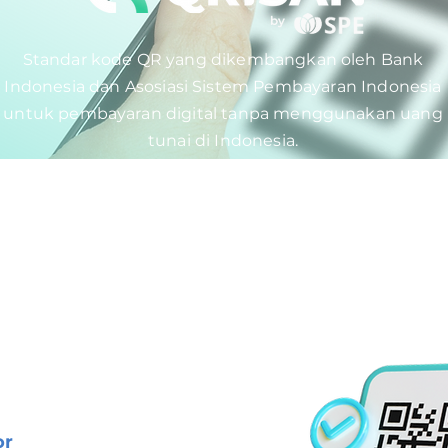
Standar kode QR yang dikembangkan oleh Bank
Indonesia dan Asosiasi Sistem Pembayaran Indonesia
untuk pembayaran digital tanpa menggunakan uang
tunai di Indonesia.
or