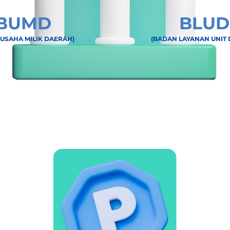
BUMD
BLUD
USAHA MILIK DAERAH)
(BADAN LAYANAN UNIT