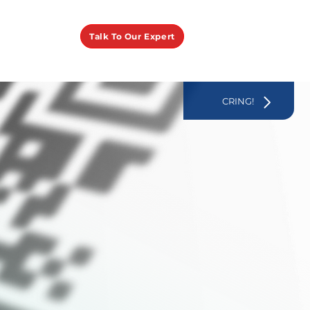
Talk To Our Expert
CRING!