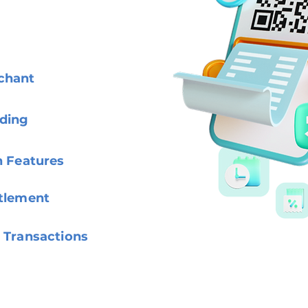
chant
ding
n Features
ttlement
 Transactions