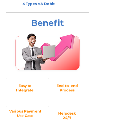
4 Types VA Debit
Benefit
Easy to
End-to-end
Integrate
Process
Various Payment
Helpdesk
Use Case
24/7