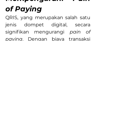
of Paying
QRIS, yang merupakan salah satu 
jenis dompet digital, secara 
signifikan mengurangi 
pain of 
paying
. Dengan biaya transaksi 
yang rendah, proses pembayaran 
yang cepat, dan keamanan yang 
terjamin, dan (yang terpenting) 
membatasi kontak langsung 
seseorang dengan uang tunai, 
QRIS membuat pengalaman 
pembayaran menjadi lebih 
menyenangkan. Selain itu, QRIS 
juga memberikan fleksibilitas 
dalam memilih metode 
pembayaran, sehingga konsumen 
dapat memilih opsi yang paling 
sesuai dengan kebutuhan mereka.