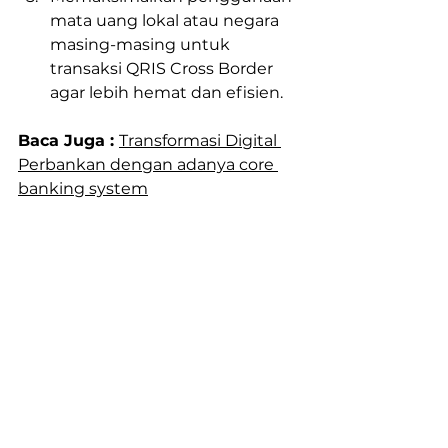
mata uang lokal atau negara 
masing-masing untuk 
transaksi QRIS Cross Border 
agar lebih hemat dan efisien.
Baca Juga : 
Transformasi Digital 
Perbankan dengan adanya core 
banking system
Perluas Potensi Pasar dengan 
QRIS Cross Border
QRIS Cross Border telah hadir 
untuk membuka gerbang peluang 
bisnis Anda secara internasional. 
Manfaatkan QRIS Cross Border 
untuk menjangkau konsumen dari 
negara-negara ASEAN, 
meningkatkan penjualan, dan 