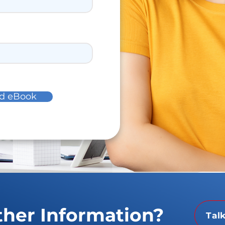
d eBook
her Information?
Tal