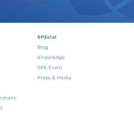
SPEcial
Blog
Knowledge
SPE Event
Press & Media
rchant
R