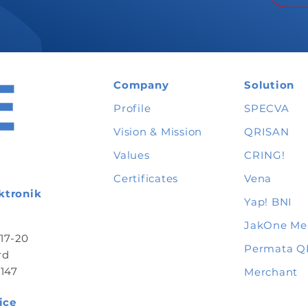
Company
Solution
Profile
SPECVA
Vision & Mission
QRISAN
Values
CRING!
Certificates
Vena
ktronik
Yap
! BNI
JakOne Me
 17-20
Permata Q
rd
147
Merchant
ice