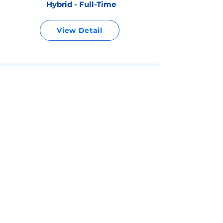
Hybrid - Full-Time
View Detail
IT Project Manager
Product Development
WFO - Full-Time
View Detail
Business Owner