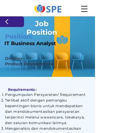
Job
Position
Position:
IT Business Analyst
Division :
Product Development
Requirements :
Pengumpulan Persyaratan/ Requirement
Terlibat aktif dengan pemangku
kepentingan bisnis untuk mendapatkan
dan mendokumentasikan persyaratan
terperinci melalui wawancara, lokakarya,
dan saluran komunikasi lainnya.
Menganalisis dan mendokumentasikan