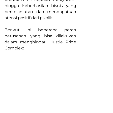
hingga keberhasilan bisnis yang 
berkelanjutan dan mendapatkan 
atensi positif dari publik.
Berikut ini beberapa peran 
perusahan yang bisa dilakukan 
dalam menghindari Hustle Pride 
Complex:
1.  Membangun 
Komunikasi terbuka
Komunikasi menjadi fondasi 
penting dalam sebuah organisasi. 
Perusahaan perlu menciptakan 
ruang dialog yang aman, di mana 
karyawan bebas menyampaikan 
ide, keluhan, maupun masukan 
tanpa takut dinilai negatif. 
Transparansi ini mendorong rasa 