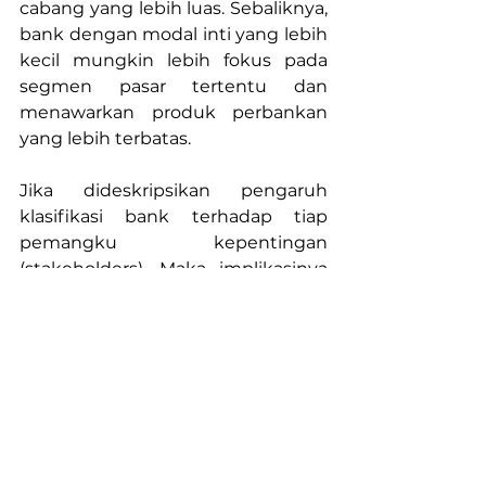
cabang yang lebih luas. Sebaliknya, 
bank dengan modal inti yang lebih 
kecil mungkin lebih fokus pada 
segmen pasar tertentu dan 
menawarkan produk perbankan 
yang lebih terbatas.
Jika dideskripsikan pengaruh 
klasifikasi bank terhadap tiap 
pemangku kepentingan 
(stakeholders). Maka implikasinya 
menjadi bermacam-macam. 
Misanya, jika Anda adalah pihak 
bank, maka klasifikasi bank dapat 
mempengaruhi akses bank 
terhadap pendanaan, tingkat 
persaingan, dan persyaratan 
regulasi yang harus dipenuhi. 