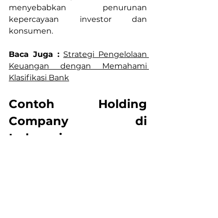
menyebabkan penurunan 
kepercayaan investor dan 
konsumen.
Baca Juga :
Strategi Pengelolaan 
Keuangan dengan Memahami 
Klasifikasi Bank
Contoh Holding 
Company di 
Indonesia
Untuk lebih memahami konsep 
holding company, mari kita melihat 
beberapa contoh perusahaan 
holding yang terkenal di Indonesia. 
Dengan menganalisis kasus-kasus 
nyata ini, kita dapat melihat 